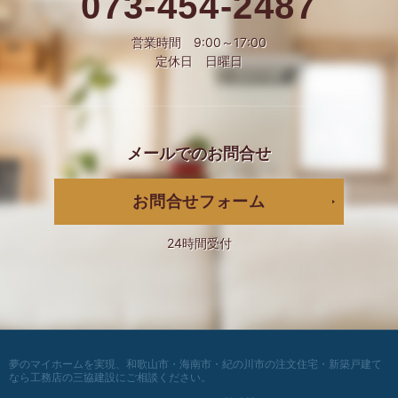
073-454-2487
営業時間 9:00～17:00
定休日 日曜日
メールでの
お問合せ
お問合せフォーム
24時間受付
夢のマイホームを実現、
和歌山市・海南市・紀の川市の注文住宅・新築戸建て
なら工務店の三協建設
にご相談ください。